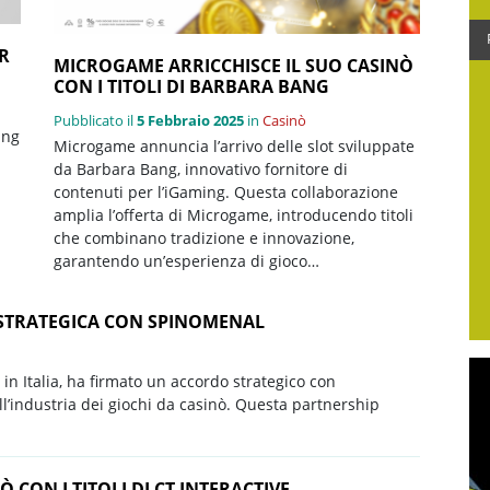
R
MICROGAME ARRICCHISCE IL SUO CASINÒ
CON I TITOLI DI BARBARA BANG
Pubblicato il
5 Febbraio 2025
in
Casinò
ing
Microgame annuncia l’arrivo delle slot sviluppate
da Barbara Bang, innovativo fornitore di
contenuti per l’iGaming. Questa collaborazione
amplia l’offerta di Microgame, introducendo titoli
che combinano tradizione e innovazione,
garantendo un’esperienza di gioco…
STRATEGICA CON SPINOMENAL
n Italia, ha firmato un accordo strategico con
ll’industria dei giochi da casinò. Questa partnership
 CON I TITOLI DI CT INTERACTIVE