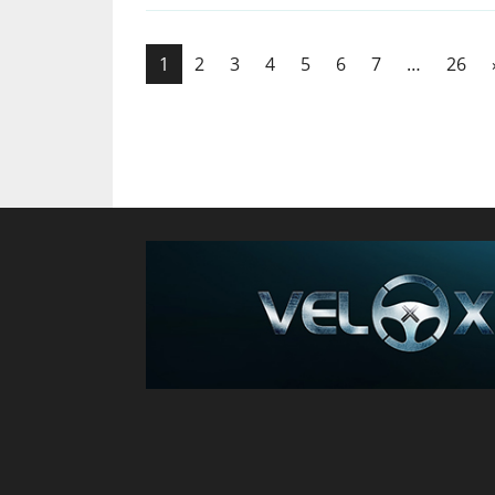
1
2
3
4
5
6
7
…
26