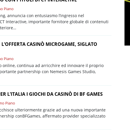
mo Piano
ing, annuncia con entusiasmo l’ingresso nel
iCT Interactive, importante fornitore globale di contenuti
lteriore…
I L’OFFERTA CASINÒ MICROGAME, SIGLATO
O
mo Piano
 online, continua ad arricchire ed innovare il proprio
mportante partnership con Nemesis Games Studio,
 L’ITALIA I GIOCHI DA CASINÒ DI BF GAMES
mo Piano
ricchisce ulteriormente grazie ad una nuova importante
artnership conBFGames, affermato provider specializzato