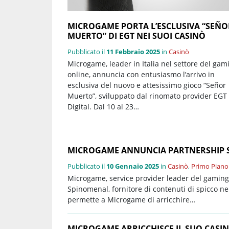
MICROGAME PORTA L’ESCLUSIVA “SEÑO
MUERTO” DI EGT NEI SUOI CASINÒ
Pubblicato il
11 Febbraio 2025
in
Casinò
Microgame, leader in Italia nel settore del gam
online, annuncia con entusiasmo l’arrivo in
esclusiva del nuovo e attesissimo gioco “Señor
Muerto”, sviluppato dal rinomato provider EGT
Digital. Dal 10 al 23…
MICROGAME ANNUNCIA PARTNERSHIP 
Pubblicato il
10 Gennaio 2025
in
Casinò
,
Primo Piano
Microgame, service provider leader del gaming i
Spinomenal, fornitore di contenuti di spicco ne
permette a Microgame di arricchire…
MICROGAME ARRICCHISCE IL SUO CASINÒ