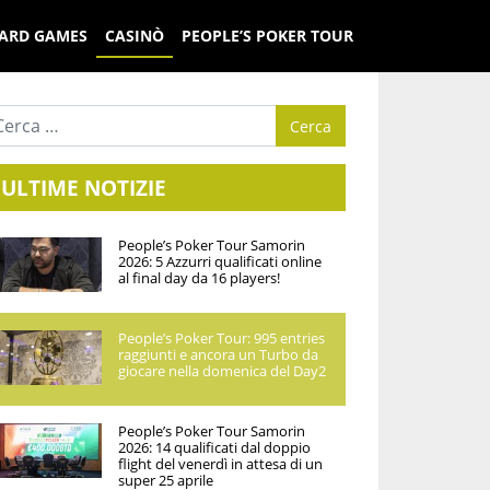
ARD GAMES
CASINÒ
PEOPLE’S POKER TOUR
rca
ULTIME NOTIZIE
People’s Poker Tour Samorin
2026: 5 Azzurri qualificati online
al final day da 16 players!
People’s Poker Tour: 995 entries
raggiunti e ancora un Turbo da
giocare nella domenica del Day2
People’s Poker Tour Samorin
2026: 14 qualificati dal doppio
flight del venerdì in attesa di un
super 25 aprile