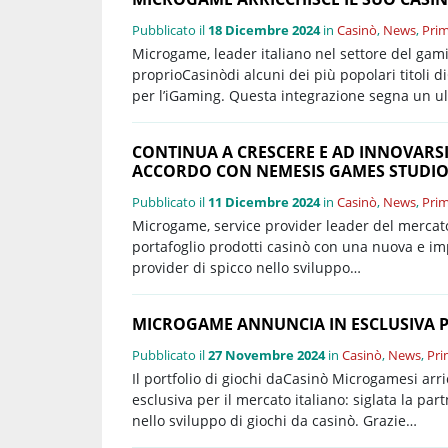
Pubblicato il
18 Dicembre 2024
in
Casinò
,
News
,
Pri
Microgame, leader italiano nel settore del gam
proprioCasinòdi alcuni dei più popolari titoli d
per l’iGaming. Questa integrazione segna un u
CONTINUA A CRESCERE E AD INNOVARS
ACCORDO CON NEMESIS GAMES STUDI
Pubblicato il
11 Dicembre 2024
in
Casinò
,
News
,
Pri
Microgame, service provider leader del mercato
portafoglio prodotti casinò con una nuova e i
provider di spicco nello sviluppo…
MICROGAME ANNUNCIA IN ESCLUSIVA PER
Pubblicato il
27 Novembre 2024
in
Casinò
,
News
,
Pri
Il portfolio di giochi daCasinò Microgamesi ar
esclusiva per il mercato italiano: siglata la p
nello sviluppo di giochi da casinò. Grazie…