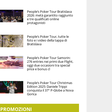
People’s Poker Tour Bratislava
2026: metà garantito raggiunto
e tre qualificati online
protagonisti
People’s Poker Tour, tutte le
foto e i video della tappa di
Bratislava
People’s Poker Tour Samorin:
276 entries nei primi due Flight,
oggi due occasioni tra special
price e bonus cl
People’s Poker Tour Christmas
Edition 2025: Daniele Trippi
conquista il 37° P-Globe a Nova
Gorica
Video e Foto – Komjanc chiude
PROMOZIONI
da leader il Day1E: 30 i qualificati