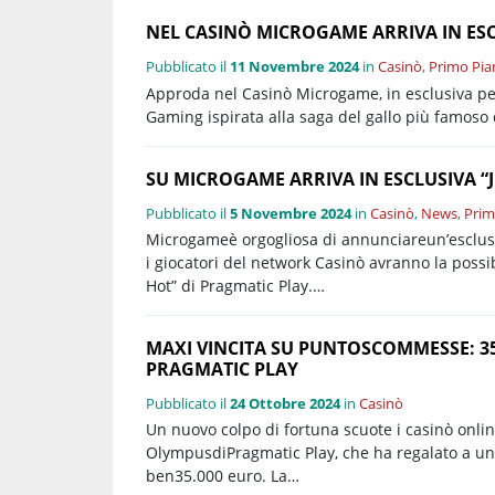
NEL CASINÒ MICROGAME ARRIVA IN ES
Pubblicato il
11 Novembre 2024
in
Casinò
,
Primo Pia
Approda nel Casinò Microgame, in esclusiva per 
Gaming ispirata alla saga del gallo più famoso d
SU MICROGAME ARRIVA IN ESCLUSIVA “J
Pubblicato il
5 Novembre 2024
in
Casinò
,
News
,
Prim
Microgameè orgogliosa di annunciareun’esclusiva
i giocatori del network Casinò avranno la possibi
Hot” di Pragmatic Play.…
MAXI VINCITA SU PUNTOSCOMMESSE: 3
PRAGMATIC PLAY
Pubblicato il
24 Ottobre 2024
in
Casinò
Un nuovo colpo di fortuna scuote i casinò online
OlympusdiPragmatic Play, che ha regalato a u
ben35.000 euro. La…