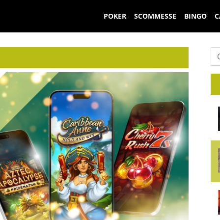
POKER
SCOMMESSE
BINGO
C
Ce